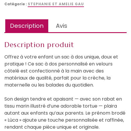
Sac
Catégorie :
STEPHANIE ET AMELIE GAU
à
dos
personnalisé
Description
Avis
enfant
en
velours
Description produit
côtelé
–
Offrez à votre enfant un sac à dos unique, doux et
Modèle
pratique ! Ce sac à dos personnalisé en velours
«
côtelé est confectionné à la main avec des
Lùca
matériaux de qualité, parfait pour la crèche, la
»
maternelle ou les balades du quotidien.
Son design tendre et apaisant — avec son rabat en
tissu marin illustré d’une adorable tortue — plaira
autant aux enfants qu’aux parents. Le prénom brodé
« Lùca » ajoute une touche personnalisée et raffinée,
rendant chaque pièce unique et originale.