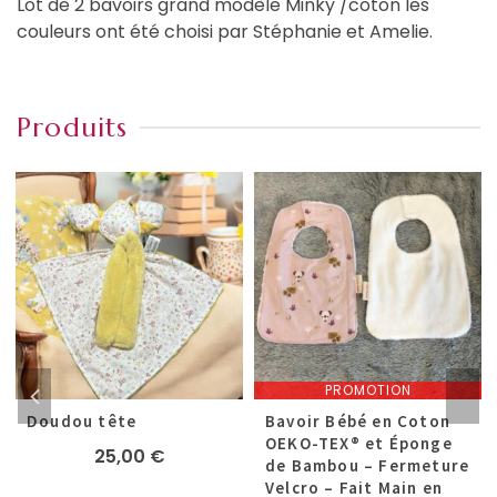
Lot de 2 bavoirs grand modèle Minky /coton les
couleurs ont été choisi par Stéphanie et Amelie.
Produits
PROMOTION
Doudou tête
Bavoir Bébé en Coton
OEKO-TEX® et Éponge
25,00
€
de Bambou – Fermeture
Velcro – Fait Main en