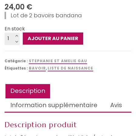
24,00
€
Lot de 2 bavoirs bandana
En stock
quantité
AJOUTER AU PANIER
de
Lot
de
Catégorie :
STEPHANIE ET AMELIE GAU
2
Étiquettes :
BAVOIR
,
LISTE DE NAISSANCE
grands
bavoirs
Description
Information supplémentaire
Avis
Description produit