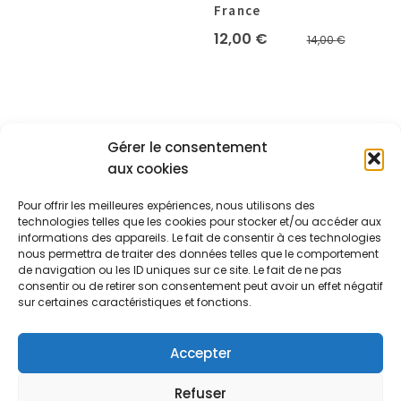
France
Le
Le
12,00
€
14,00
€
prix
prix
initial
actuel
était :
est :
14,00 €
12,00 €
Gérer le consentement
aux cookies
A PROPOS
Pour offrir les meilleures expériences, nous utilisons des
Les créas de Mathilde
technologies telles que les cookies pour stocker et/ou accéder aux
informations des appareils. Le fait de consentir à ces technologies
24 Route Nationale
Maureillas-Las-Illas 66480
nous permettra de traiter des données telles que le comportement
+33.6.07.29.70.73
de navigation ou les ID uniques sur ce site. Le fait de ne pas
SUIVEZ-NOUS
consentir ou de retirer son consentement peut avoir un effet négatif
sur certaines caractéristiques et fonctions.
Accepter
[mailpoet_form id="1"]
Refuser