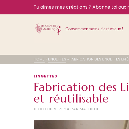
Tu aimes mes créations ?
Abonne toi aux 
Consommer moins c'est mieux !
HOME
»
LINGETTES
»
FABRICATION DES LINGETTES EN 
LINGETTES
Fabrication des 
et réutilisable
11 OCTOBRE 2024
PAR
MATHILDE