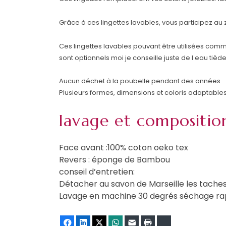
Grâce à ces lingettes lavables, vous participez au
Ces lingettes lavables pouvant être utilisées comm
sont optionnels moi je conseille juste de l eau tiède
Aucun déchet à la poubelle pendant des années
Plusieurs formes, dimensions et coloris adaptables
lavage et compositio
Face avant :100% coton oeko tex
Revers : éponge de Bambou
conseil d’entretien:
Détacher au savon de Marseille les tache
Lavage en machine 30 degrés séchage rapid
Facebook
LinkedIn
Twitter
WhatsApp
E-mail
Imprimer
Bluesky