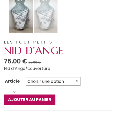
LES TOUT PETITS
NID D’ANGE
Le
Le
75,00
€
90,00
€
prix
prix
Nid d’Ange/couverture
initial
actuel
était :
est :
Article
90,00 €.
75,00 €.
quantité
AJOUTER AU PANIER
de
Nid
d'ange