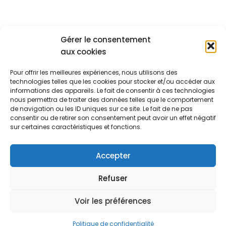
Gérer le consentement
aux cookies
A PROPOS
Pour offrir les meilleures expériences, nous utilisons des
Les créas de Mathilde
technologies telles que les cookies pour stocker et/ou accéder aux
informations des appareils. Le fait de consentir à ces technologies
24 Route Nationale
Maureillas-Las-Illas 66480
nous permettra de traiter des données telles que le comportement
+33.6.07.29.70.73
de navigation ou les ID uniques sur ce site. Le fait de ne pas
SUIVEZ-NOUS
consentir ou de retirer son consentement peut avoir un effet négatif
sur certaines caractéristiques et fonctions.
Accepter
[mailpoet_form id="1"]
Refuser
Voir les préférences
Conditions Générales de ventes
Contact
LIVRAISON
Mentions Légales
PAIEMENT
Politique de confidentialité