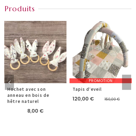
Produits
PROMOTION
Hochet avec son
Tapis d’eveil
anneau en bois de
Le
Le
120,00
€
150,00
€
hêtre naturel
prix
prix
8,00
€
initial
actuel
était :
est :
150,00
120,00