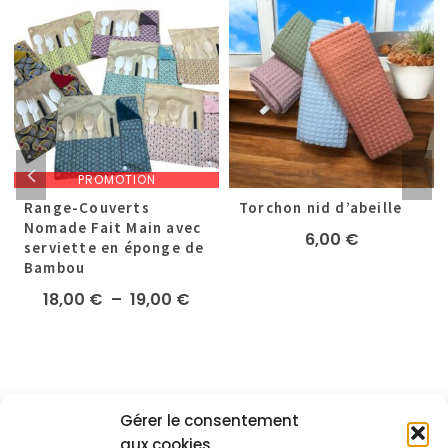
PROMOTION
Range-Couverts
Torchon nid d’abeille
Nomade Fait Main avec
6,00
€
serviette en éponge de
Bambou
Plage
18,00
€
–
19,00
€
de
prix :
18,00 €
à
19,00 €
Gérer le consentement
aux cookies