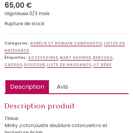
65,00
€
Gigoteuse 0/3 mois
Rupture de stock
Catégories :
AURÉLIE ET ROMAIN CAMPARDOU
,
LISTES DE
NAISSANCE
Étiquettes :
ACCESSOIRES
,
BABY SHOWER
,
BERCEAU
,
CADEAU
,
DOUCEUR
,
LISTE DE NAISSANCE
,
LIT BÉBÉ
Description
Avis
Description produit
Tissus:
Minky ,coton,ouate doublure coton,velcro et
fermeture éclair.