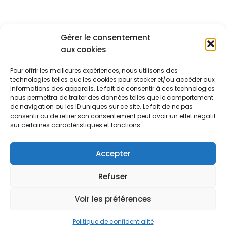
12,0
à
88,0
Gérer le consentement
aux cookies
A PROPOS
Pour offrir les meilleures expériences, nous utilisons des
Les créas de Mathilde
technologies telles que les cookies pour stocker et/ou accéder aux
informations des appareils. Le fait de consentir à ces technologies
24 Route Nationale
Maureillas-Las-Illas 66480
nous permettra de traiter des données telles que le comportement
+33.6.07.29.70.73
de navigation ou les ID uniques sur ce site. Le fait de ne pas
SUIVEZ-NOUS
consentir ou de retirer son consentement peut avoir un effet négatif
sur certaines caractéristiques et fonctions.
Accepter
[mailpoet_form id="1"]
Refuser
Voir les préférences
Conditions Générales de ventes
Contact
LIVRAISON
Mentions Légales
PAIEMENT
Politique de confidentialité
© 2026 Les Créas de Mathilde