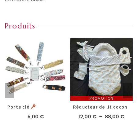
Produits
PROMOTION
Porte clé
Réducteur de lit cocon
Plag
5,00
€
12,00
€
–
88,00
€
de
prix :