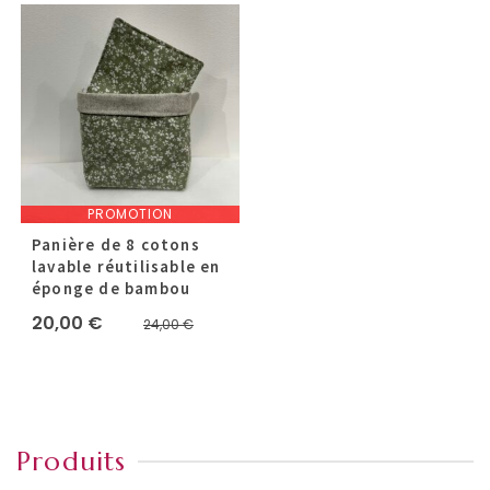
PROMOTION
Panière de 8 cotons
lavable réutilisable en
éponge de bambou
Le
Le
20,00
€
24,00
€
prix
prix
initial
actuel
était :
est :
24,00 €.
20,00 €.
Produits