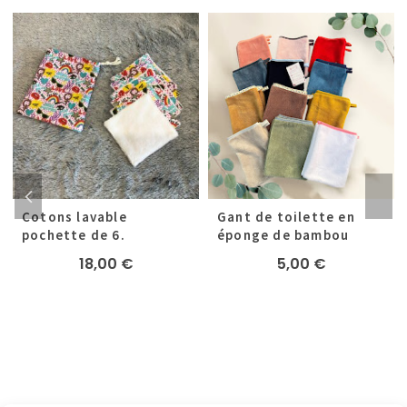
Cotons lavable
Gant de toilette en
pochette de 6.
éponge de bambou
18,00
€
5,00
€
l
:
 €.
 €.