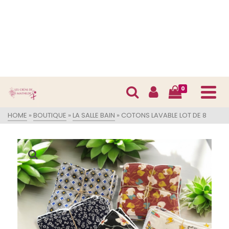
0
HOME
»
BOUTIQUE
»
LA SALLE BAIN
»
COTONS LAVABLE LOT DE 8