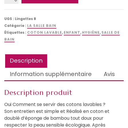
de
Cotons
lavable
UGS :
Lingettes 8
lot
Catégorie :
LA SALLE BAIN
de
Étiquettes :
COTON LAVABLE
,
ENFANT
,
HYGIÈNE
,
SALLE DE
8
BAIN
Description
Information supplémentaire
Avis
Description produit
Oui Comment se servir des cotons lavables ?
Son entretien est simple et Réalisé en coton et
doublé d’éponge de bambou tout doux pour
respecter la peau sensible écologique. Après