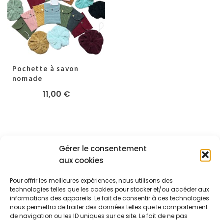
Pochette à savon
nomade
11,00
€
Gérer le consentement
aux cookies
A PROPOS
Pour offrir les meilleures expériences, nous utilisons des
Les créas de Mathilde
technologies telles que les cookies pour stocker et/ou accéder aux
informations des appareils. Le fait de consentir à ces technologies
24 Route Nationale
Maureillas-Las-Illas 66480
nous permettra de traiter des données telles que le comportement
+33.6.07.29.70.73
de navigation ou les ID uniques sur ce site. Le fait de ne pas