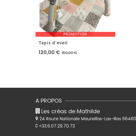
PROMOTION
Tapis d’eveil
Le
Le
120,00
€
150,00
€
prix
prix
initial
actuel
était :
est :
150,00 €.
120,00 €.
A PROPOS
Les créas de Mathilde
24 Route Nationale
Maureillas-Las-Illas 6648
+33.6.07.29.70.73