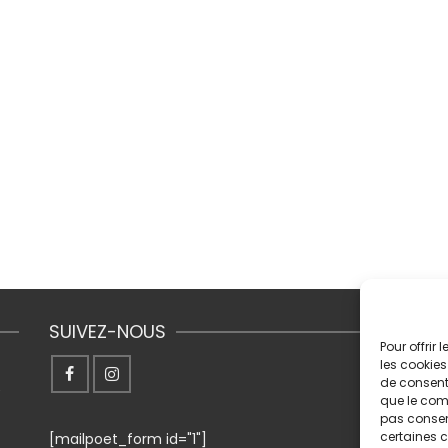
SUIVEZ-NOUS
Pour offrir
les cookies
de consenti
0
que le comp
pas consent
certaines c
[mailpoet_form id="1"]