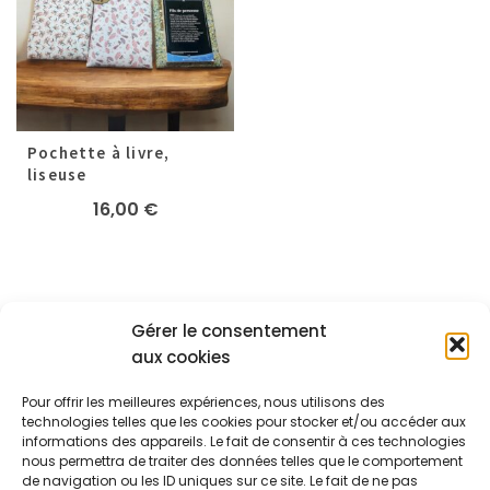
Pochette à livre,
liseuse
16,00
€
Gérer le consentement
aux cookies
A PROPOS
Pour offrir les meilleures expériences, nous utilisons des
Les créas de Mathilde
technologies telles que les cookies pour stocker et/ou accéder aux
informations des appareils. Le fait de consentir à ces technologies
24 Route Nationale
Maureillas-Las-Illas 66480
nous permettra de traiter des données telles que le comportement
+33.6.07.29.70.73
de navigation ou les ID uniques sur ce site. Le fait de ne pas