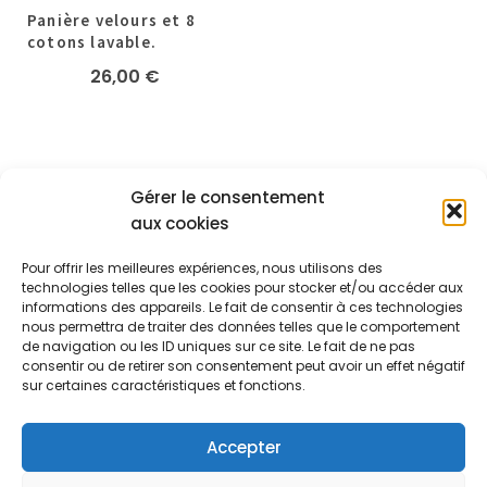
Panière velours et 8
cotons lavable.
26,00
€
Gérer le consentement
aux cookies
A PROPOS
Pour offrir les meilleures expériences, nous utilisons des
Les créas de Mathilde
technologies telles que les cookies pour stocker et/ou accéder aux
informations des appareils. Le fait de consentir à ces technologies
24 Route Nationale
Maureillas-Las-Illas 66480
nous permettra de traiter des données telles que le comportement
+33.6.07.29.70.73
de navigation ou les ID uniques sur ce site. Le fait de ne pas
SUIVEZ-NOUS
consentir ou de retirer son consentement peut avoir un effet négatif
sur certaines caractéristiques et fonctions.
Accepter
[mailpoet_form id="1"]