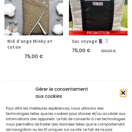
PROMOTION
Nid d’ange Minky et
Sac voyage
coton
Le
Le
75,00
€
100,00
€
75,00
€
prix
prix
initial
actuel
était :
est :
100,00
75,00 
Gérer le consentement
aux cookies
A PROPOS
Pour offrir les meilleures expériences, nous utilisons des
Les créas de Mathilde
technologies telles que les cookies pour stocker et/ou accéder aux
informations des appareils. Le fait de consentir à ces technologies
24 Route Nationale
Maureillas-Las-Illas 66480
nous permettra de traiter des données telles que le comportement
+33.6.07.29.70.73
de navigation ou les ID uniques sur ce site. Le fait de ne pas