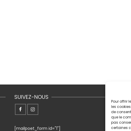
SUIVEZ-NOUS
Pour offrir
les cookies
de consenti
0
que le comp
pas consent
certaines c
[mailpoet_form id="1"]