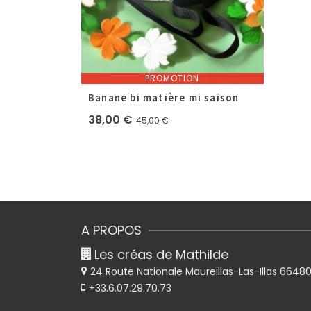
PROMOTION
Banane bi matière mi saison
Le
Le
38,00
€
45,00
€
prix
prix
initial
actuel
était :
est :
45,00 €.
38,00 €.
A PROPOS
Les créas de Mathilde
24 Route Nationale
Maureillas-Las-Illas 6648
+33.6.07.29.70.73