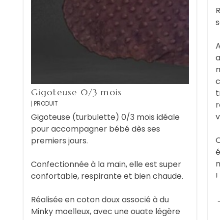
A
a
m
c
Gigoteuse 0/3 mois
t
PRODUIT
r
v
Gigoteuse (turbulette) 0/3 mois idéale
pour accompagner bébé dès ses
O
premiers jours.
é
n
Confectionnée à la main, elle est super
!
confortable, respirante et bien chaude.
Réalisée en coton doux associé à du
Minky moelleux, avec une ouate légère