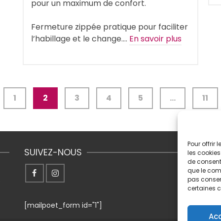
pour un maximum de confort.
Fermeture zippée pratique pour faciliter
l’habillage et le change.…
En savoir plus
1
2
3
4
5
…
11
Pour offrir
SUIVEZ-NOUS
les cookies
de consenti
que le comp
pas consent
0
certaines c
[mailpoet_form id="1"]
Ac