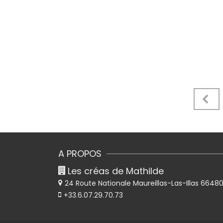
Pagination
des
publications
A PROPOS
Les créas de Mathilde
24 Route Nationale
Maureillas-Las-Illas 6648
+33.6.07.29.70.73