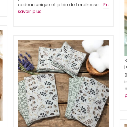
cadeau unique et plein de tendresse.…
En
savoir plus
B
i
n
p